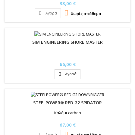
Τιμή
33,00 €

Αγορά
Χωρίς απόθεμα

SIM ENGINEERING SHORE MASTER
Τιμή
66,00 €
Αγορά

STEELPOWER® RED G2 SPIDATOR
Καλάμι carbon
Τιμή
67,00 €

Αγορά
Χωρίς απόθεμα
