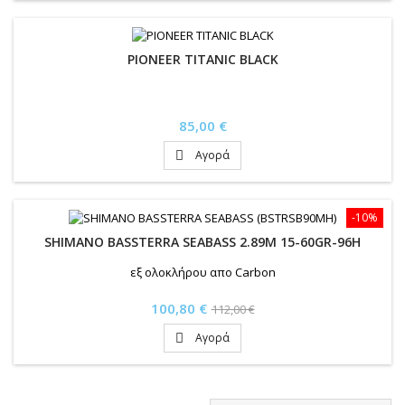
PIONEER TITANIC BLACK
Τιμή
85,00 €
Αγορά

-10%
SHIMANO BASSTERRA SEABASS 2.89M 15-60GR-96H
εξ ολοκλήρου απο Carbon
Τιμή
Κανονική
100,80 €
112,00 €
τιμή
Αγορά
