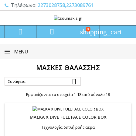
Τηλέφωνο:
2273028758,2273089761
0


shopping_cart
MENU
ΜΆΣΚΕΣ ΘΑΛΆΣΣΗΣ

Συνάφεια
Εμφανίζονται τα στοιχεία 1-18 από σύνολο 18
ΜΑΣΚΑ X DIVE FULL FACE COLOR BOX
Τεχνολογία διπλή ροής αέρα