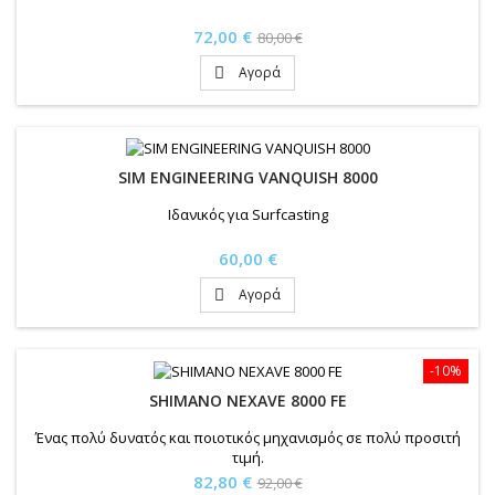
Τιμή
Κανονική
72,00 €
80,00 €
τιμή
Αγορά

SIM ENGINEERING VANQUISH 8000
Ιδανικός για Surfcasting
Τιμή
60,00 €
Αγορά

-10%
SHIMANO NEXAVE 8000 FE
Ένας πολύ δυνατός και ποιοτικός μηχανισμός σε πολύ προσιτή
τιμή.
Τιμή
Κανονική
82,80 €
92,00 €