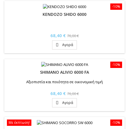
-10%
KENDOZO SHIDO 6000
Τιμή
Κανονική
68,40 €
76,00 €
τιμή
Αγορά

-10%
SHIMANO ALIVIO 6000 FA
Αξιοπιστία και ποιότητα σε οικονομική τιμή
Τιμή
Κανονική
68,40 €
76,00 €
τιμή
Αγορά

Με έκπτωση!
-10%