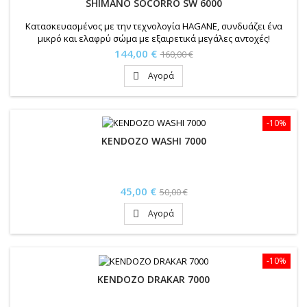
SHIMANO SOCORRO SW 6000
Κατασκευασμένος με την τεχνολογία HAGANE, συνδυάζει ένα
μικρό και ελαφρύ σώμα με εξαιρετικά μεγάλες αντοχές!
Τιμή
Κανονική
144,00 €
160,00 €
τιμή
Αγορά

-10%
KENDOZO WASHI 7000
Τιμή
Κανονική
45,00 €
50,00 €
τιμή
Αγορά

-10%
KENDOZO DRAKAR 7000