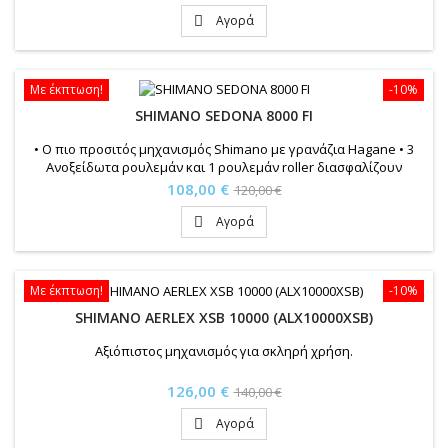
τιμή
Αγορά

Με έκπτωση!
-10%
SHIMANO SEDONA 8000 FI
• Ο πιο προσιτός μηχανισμός Shimano με γρανάζια Hagane • 3
Ανοξείδωτα ρουλεμάν και 1 ρουλεμάν roller διασφαλίζουν
μέγιστη απόδοση • Varispeed II σύστημα κατανομής βελτιώνει
Τιμή
Κανονική
108,00 €
120,00 €
την απόδοση στις βολές • Cold forged AR-C πομπίνα • Μεγάλη
τιμή
γκάμα μοντέλων καλύπτει διαφορετικές προτιμήσεις και
Αγορά

τεχνικές • Εξαιρετικά τεχνικά χαρακτηριστικά για το κόστος του...
Με έκπτωση!
-10%
SHIMANO AERLEX XSB 10000 (ALX10000XSB)
Αξιόπιστος μηχανισμός για σκληρή χρήση.
Τιμή
Κανονική
126,00 €
140,00 €
τιμή
Αγορά
