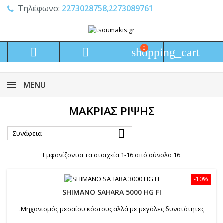
Τηλέφωνο:
2273028758,2273089761
0


shopping_cart
MENU
ΜΑΚΡΙΆΣ ΡΊΨΗΣ

Συνάφεια
Εμφανίζονται τα στοιχεία 1-16 από σύνολο 16
-10%
SHIMANO SAHARA 5000 HG FI
.Μηχανισμός μεσαίου κόστους αλλά με μεγάλες δυνατότητες