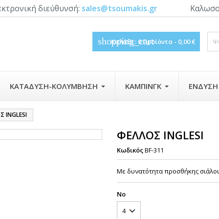
εκτρονική διεύθυνσή:
sales@tsoumakis.gr
Καλωσο
shopping_cart
Καλάθι::
0
Προϊόντα - 0,00 €
ΚΑΤΆΔΥΣΗ-ΚΟΛΎΜΒΗΣΗ
ΚΆΜΠΙΝΓΚ
ΈΝΔΥΣΗ
 INGLESI
ΦΕΛΛΟΣ INGLESI
Κωδικός
BF-311
Με δυνατότητα προσθήκης σιάλο
No