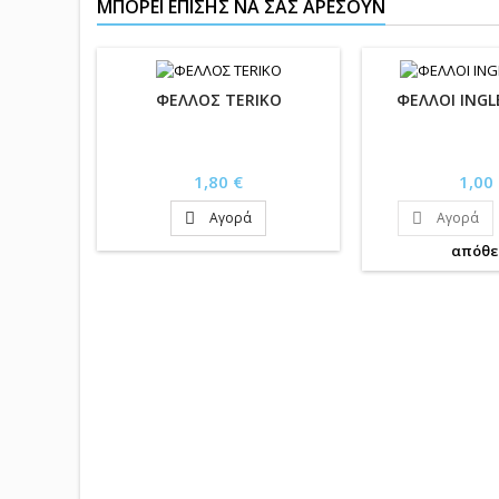
ΜΠΟΡΕΊ ΕΠΊΣΗΣ ΝΑ ΣΑΣ ΑΡΈΣΟΥΝ
ΦΕΛΛΟΣ TERIKO
ΦΕΛΛΟΙ INGL
Τιμή
Τιμή
1,80 €
1,00
Αγορά
Αγορά


απόθε