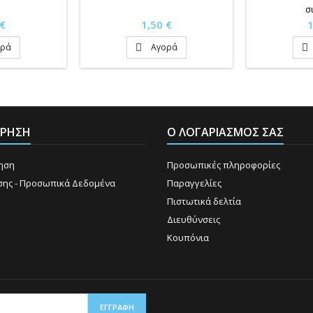
σ
Τιμή
Τ
 €
1,50 €
1
ορά
Αγορά


ΕΙΡΗΣΗ
Ο ΛΟΓΑΡΙΑΣΜΌΣ ΣΑΣ
ρηση
Προσωπικές πληροφορίες
σης - Προσωπικά Δεδομένα
Παραγγελίες
Πιστωτικά δελτία
Διευθύνσεις
Κουπόνια