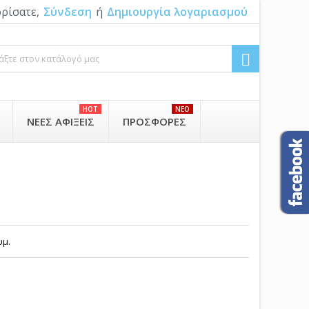
ρίσατε,
Σύνδεση
ή
Δημιουργία λογαριασμού

HOT
NEO
ΝΈΕΣ ΑΦΊΞΕΙΣ
ΠΡΟΣΦΟΡΈΣ
υμ.