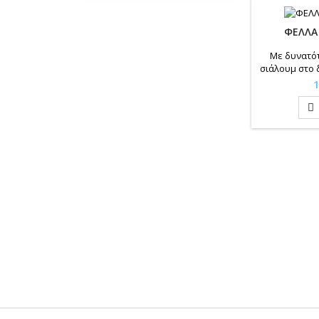
ΦΕΛΛΑ
Με δυνατό
σιάλουμ στο
Τ
1
