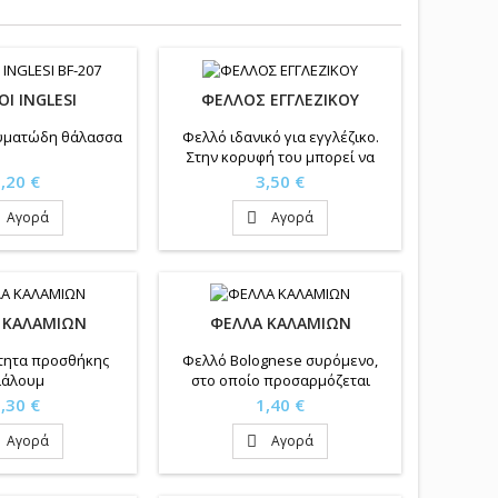
Ι INGLESI
ΦΕΛΛΟΣ ΕΓΓΛΕΖΙΚΟΥ
 κυματώδη θάλασσα
Φελλό ιδανικό για εγγλέζικο.
Στην κορυφή του μπορεί να
προσαρμοστεί σιαλούμ
ιμή
Τιμή
,20 €
3,50 €
Αγορά
Αγορά

 ΚΑΛΑΜΙΩΝ
ΦΕΛΛΑ ΚΑΛΑΜΙΩΝ
τητα προσθήκης
Φελλό Bolognese συρόμενο,
ιάλουμ
στο οποίο προσαρμόζεται
σιαλούμ.
ιμή
Τιμή
,30 €
1,40 €
Αγορά
Αγορά
