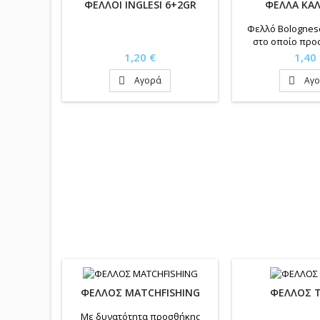
ΦΕΛΛΟΙ INGLESI 6+2GR
ΦΕΛΛΑ ΚΑ
Φελλό Bolognes
στο οποίο προ
σιαλού
Τιμή
Τιμή
1,20 €
1,40
Αγορά
Αγ


ΦΕΛΛΟΣ MATCHFISHING
ΦΕΛΛΟΣ T
Με δυνατότητα προσθήκης