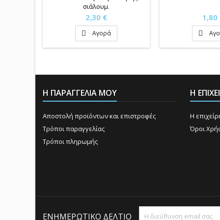
σιάλουμ.
Τιμή
Τιμή
2,30 €
1,80
Αγορά
Αγ


Η ΠΑΡΑΓΓΕΛΙΑ ΜΟΥ
Η ΕΠΙΧ
Αποστολή προϊόντων και επιστροφές
Η επιχεί
Τρόποι παραγγελίας
Όροι Χρή
Τρόποι πληρωμής
ΕΝΗΜΕΡΩΤΙΚΌ ΔΕΛΤΊΟ