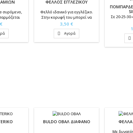
ΛΑΜΙΩΝ
ΦΕΛΛΟΣ ΕΓΓΛΕΖΙΚΟΥ
ΠΟΜΠΑΡΔΕ
S
e συρόμενο,
Φελλό ιδανικό για εγγλέζικο.
Σε 20-25-30
σαρμόζεται
Στην κορυφή του μπορεί να
μ.
προσαρμοστεί σιαλούμ
Τιμή
 €
3,50 €
Τ
1
ορά
Αγορά


ERIKO
BULDO ΟΒΑΛ ΔΙΑΦΑΝΟ
ΦΕΛΛΑ
Με δυνατό