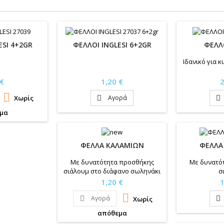
ESI 4+2GR
ΦΕΛΛΟΙ INGLESI 6+2GR
ΦΕΛΛΟ
Ιδανικό για
Τιμή
Τ
 €
1,20 €
2

Αγορά
Χωρίς


μα
ΦΕΛΛΑ ΚΑΛΑΜΙΩΝ
ΦΕΛΛΑ
Με δυνατότητα προσθήκης
Με δυνατό
σιάλουμ στο διάφανο σωληνάκι
σ
Τιμή
Τ
1,20 €
1

Αγορά
Χωρίς


απόθεμα