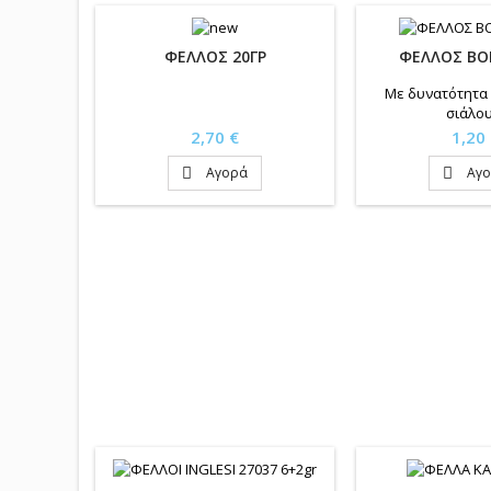
ΦΕΛΛΟΣ 20ΓΡ
ΦΕΛΛΟΣ BO
Με δυνατότητα
σιάλου
Τιμή
Τιμή
2,70 €
1,20
Αγορά
Αγ

