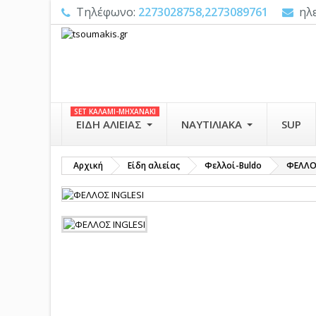
Τηλέφωνο:
2273028758,2273089761
ηλ
SET ΚΑΛΑΜΙ-ΜΗΧΑΝΑΚΙ
ΕΊΔΗ ΑΛΙΕΊΑΣ
ΝΑΥΤΙΛΙΑΚΆ
SUP
Αρχική
Είδη αλιείας
Φελλοί-Buldo
ΦΕΛΛΟΣ