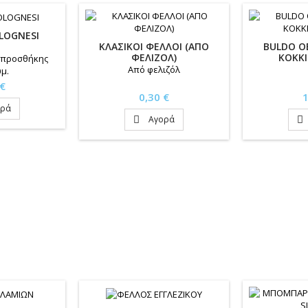
LOGNESI
KΛAΣIKOI ΦEΛΛOI (ΑΠΟ
BULDO Ο
ΦΕΛΙΖΟΛ)
ΚΟΚΚ
 προσθήκης
Από φελιζόλ
μ.
 €
Τιμή
Τ
0,30 €
1
ορά
Αγορά

