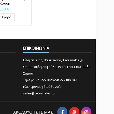
ιάλουμ
ιμή
,30 €
Αγορά
ΕΠΙΚΟΙΝΩΝΊΑ
Είδη αλιείας, Ναυτιλιακά, Tsoumakis.gr
Θεμιστοκλή Σοφούλη 19 και Γράμμου, Βαθυ
Σάμου
Τηλέφωνο:
2273028758,2273089761
ηλεκτρονική διεύθυνσή:
sales@tsoumakis.gr
AΚΟΛΟΥΘΉΣΤΕ ΜΑΣ