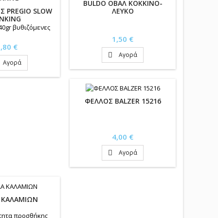
BULDO ΟΒΑΛ ΚΟΚΚΙΝΟ-
ΛΕΥΚΟ
Σ PREGIO SLOW
INKING
-40gr βυθιζόμενες
Τιμή
1,50 €
ιμή
,80 €
Αγορά

Αγορά
ΦΕΛΛΟΣ BALZER 15216
Τιμή
4,00 €
Αγορά

 ΚΑΛΑΜΙΩΝ
τητα προσθήκης