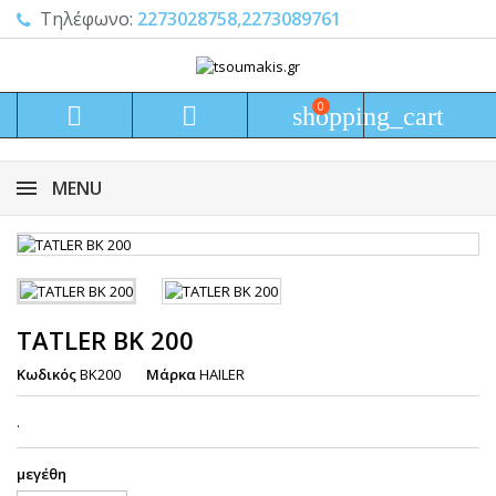
Τηλέφωνο:
2273028758,2273089761
0


shopping_cart
MENU
TATLER BK 200
Κωδικός
BK200
Μάρκα
HAILER
.
μεγέθη