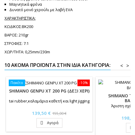
Μαγνητικά φρένα
Δυνατό μονό χερούλι με λαβή EVA
ΧΑΡΑΚΤΗΡΙΣΤΙΚΑ:
ΚΩΔΙΚΟΣ:ΒΚ200
ΒΑΡΟΣ: 210gr
ΣΤΡΟΦΕΣ: 7:1
ΧΩΡ/ΤΗΤΑ: 0,25mm/230m
10 ΑΚΌΜΑ ΠΡΟΪΌΝΤΑ ΣΤΗΝ ΊΔΙΑ ΚΑΤΗΓΟΡΊΑ:
<
>
Πακέτο
-10%
SHIMANO GENPU XT 200 PG (ΔΕΞΙ ΧΕΡΙ)
SHIMANO TR
BAIT
tai rubber,καλαμάρια καθετή και light jigging
Άριστη σχέση
Τιμή
Κανονική
139,50 €
155,00 €
Τιμή
198,0
τιμή
Αγορά

