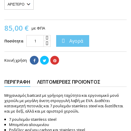
85,00 €
με ΦΠΑ
Αγορά

Ποσότητα
Κοινή χρήση
ΠΕΡΙΓΡΑΦΉ
ΛΕΠΤΟΜΈΡΕΙΕΣ ΠΡΟΪΌΝΤΟΣ
Μηχανισμός baitcast με γρήγορη ταχύτητα και εργονομικό μονό
χερούλι με μεγάλη άνετη στρογγυλή λαβή με EVA. Διαθέτει
κατανεμητή πετονιάς και 7 ρουλεμάν stainless steel και διατίθεται
και με δεξί, αλλά και με αριστερό χερούλι.
7 ρουλεμάν stainless steel
Μπομπίνα αλουμινίου
Ροδέλες φρένου carbon και stainless steel