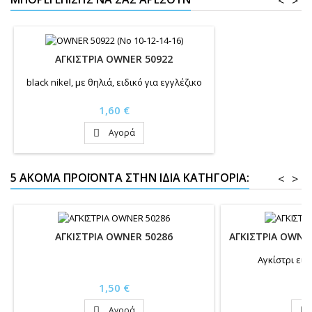
<
>
ΑΓΚΙΣΤΡΙΑ OWNER 50922
black nikel, με θηλιά, ειδικό για εγγλέζικο
Τιμή
1,60 €
Αγορά

5 ΑΚΌΜΑ ΠΡΟΪΌΝΤΑ ΣΤΗΝ ΊΔΙΑ ΚΑΤΗΓΟΡΊΑ:
<
>
ΑΓΚΙΣΤΡΙΑ OWNER 50286
ΑΓΚΙΣΤΡΙΑ OWNE
Αγκίστρι ειδ
Τιμή
Τ
1,50 €
1
Αγορά

