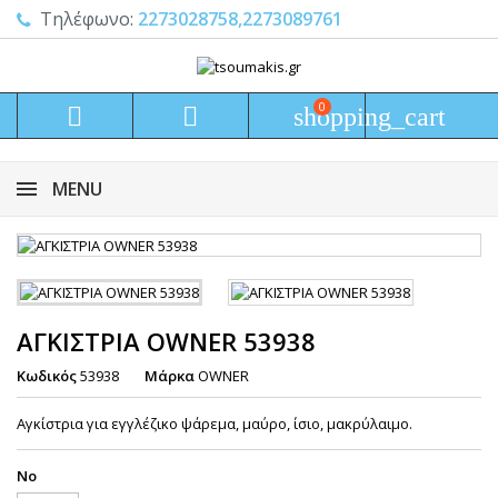
Τηλέφωνο:
2273028758,2273089761
0


shopping_cart
MENU
ΑΓΚΙΣΤΡΙΑ OWNER 53938
Κωδικός
53938
Μάρκα
OWNER
Αγκίστρια για εγγλέζικο ψάρεμα, μαύρο, ίσιο, μακρύλαιμο.
Νο