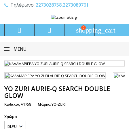
Τηλέφωνο:
2273028758,2273089761
0


shopping_cart
MENU
YO ZURI AURIE-Q SEARCH DOUBLE
GLOW
Κωδικός
A1758
Μάρκα
YO-ZURI
Χρώμα