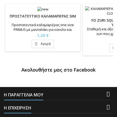
ΠΡΟΣΤΑΤΕΥΤΙΚΟ ΚΑΛΑΜΑΡΙΕΡΑΣ SIM
YO ZURI SQUI
WR
Προστατευτικά καλαμαριέρας one size
Σταθερή και αξιόπ
PRIMUS με μανταλάκι για εύκολο και
zuri που χρό
γρήγορο άνοιγμα. Διατίθενται σε
Τιμή
1,20 €
συσκευασία που περιέχει 1 τεμάχιο ροζ
Τ
9
χρώματος και 1 τεμάχιο πορτοκαλί
Αγορά

χρώματος.

Ακολουθήστε μας στο Facebook

Η ΠΑΡΑΓΓΕΛΙΑ ΜΟΥ

Η ΕΠΙΧΕΙΡΗΣΗ