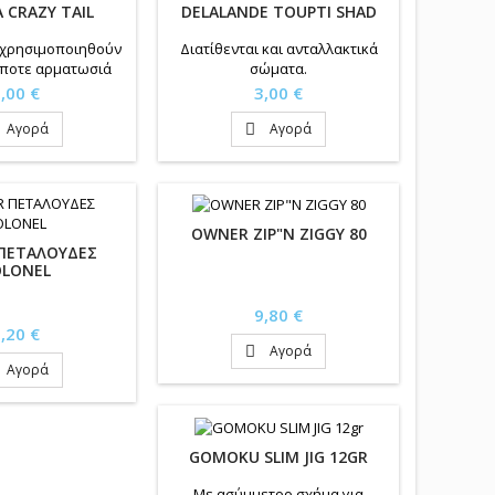
 CRAZY TAIL
DELALANDE TOUPTI SHAD
χρησιμοποιηθούν
Διατίθενται και ανταλλακτικά
ποτε αρματωσιά
σώματα.
ιμή
Τιμή
,00 €
3,00 €
Αγορά
Αγορά

OWNER ZIP"N ZIGGY 80
 ΠΕΤΑΛΟΥΔΕΣ
OLONEL
Τιμή
9,80 €
ιμή
,20 €
Αγορά

Αγορά
GOMOKU SLIM JIG 12GR
Με ασύμμετρο σχήμα για