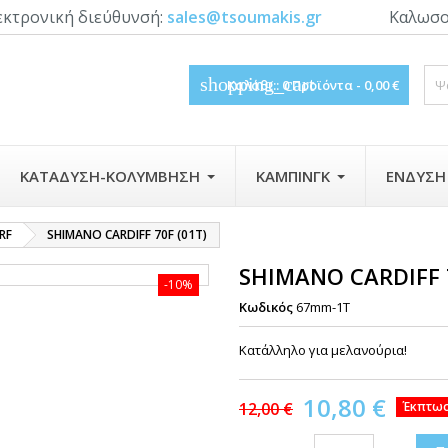
εκτρονική διεύθυνσή:
sales@tsoumakis.gr
Καλωσο
shopping_cart
Καλάθι::
0
Προϊόντα - 0,00 €
ΚΑΤΆΔΥΣΗ-ΚΟΛΎΜΒΗΣΗ
ΚΆΜΠΙΝΓΚ
ΈΝΔΥΣΗ
RF
SHIMANO CARDIFF 70F (01Τ)
SHIMANO CARDIFF 7
-10%
Κωδικός
67mm-1T
Κατάλληλο για μελανούρια!
10,80 €
12,00 €
Έκπτωσ