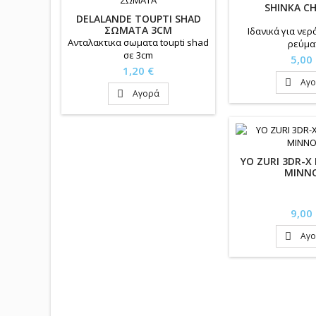
SHINKA CH
DELALANDE TOUPTI SHAD
ΣΩΜΑΤΑ 3CM
Ιδανικά για νερ
Ανταλακτικα σωματα toupti shad
ρεύμα
σε 3cm
Τιμή
5,00
Τιμή
1,20 €
Αγ

Αγορά

YO ZURI 3DR-X
MINN
Τιμή
9,00
Αγ
