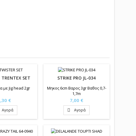
I TRENTEX SET
STRIKE PRO JL-034
 με Jig head 2gr
Μηκος 6cm Βαρος 3gr Βαθος 0,7-
1,7m
ιμή
Τιμή
,30 €
7,00 €
Αγορά
Αγορά
