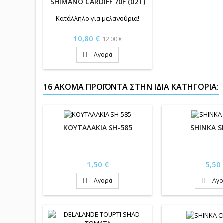
SHIMANO CARDIFF 70F (02Τ)
Κατάλληλο για μελανούρια!
Τιμή
Κανονική
10,80 €
12,00 €
τιμή
Αγορά

16 ΑΚΌΜΑ ΠΡΟΪΌΝΤΑ ΣΤΗΝ ΊΔΙΑ ΚΑΤΗΓΟΡΊΑ:
ΚΟΥΤΑΛΑΚΙΑ SH-585
SHINKA S
Τιμή
Τιμή
1,50 €
5,50
Αγορά
Αγ

