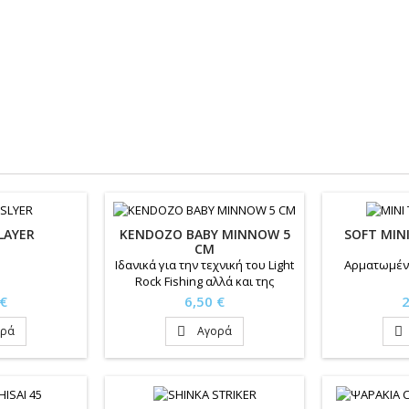
LAYER
KENDOZO BABY MINNOW 5
SOFT MIN
CM
Iδανικά για την τεχνική του Light
Αρματωμένα
Rock Fishing αλλά και της
ελαφριάς συρτής αφρού
Τιμή
Τ
 €
6,50 €
2
ορά
Αγορά

