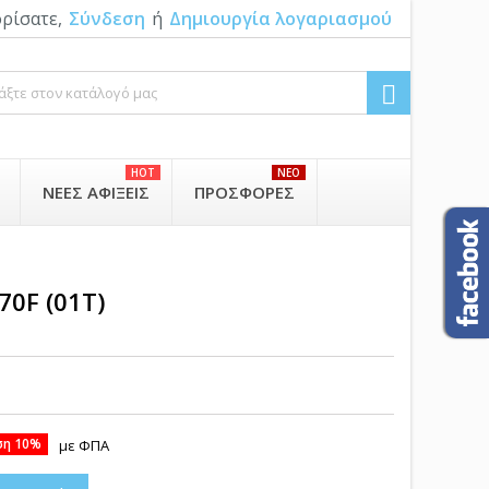
ρίσατε,
Σύνδεση
ή
Δημιουργία λογαριασμού

HOT
NEO
ΝΈΕΣ ΑΦΊΞΕΙΣ
ΠΡΟΣΦΟΡΈΣ
0F (01Τ)
η 10%
με ΦΠΑ