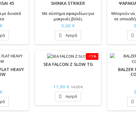
ISAI 45
SHINKA STRIKER
ΨΑΡΑΚΙΑ
ά με δυνατά
Με σύστημα σφαιριδίων για
Μπορούν να 
τα
μακρινές βολές
σε οποιαδή
Τιμή
Τ
 €
5,00 €
3
ορά
Αγορά


-15%
SEA FALCON Z SLOW TG
 FLAT HEAVY
BALZER
OW
C
Τιμή
Κανονική
11,90 €
14,00 €
Τ
 €
2
τιμή
Αγορά

ορά
