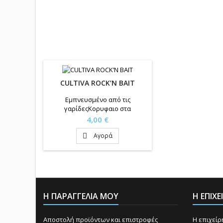
CULTIVA ROCK’N BAIT
Εμπνευσμένο από τις
γαρίδεςKορυφαιο στα
μελανουρια
Τιμή
4,00 €
Αγορά

Η ΠΑΡΑΓΓΕΛΙΑ ΜΟΥ
Η ΕΠΙΧ
Αποστολή προϊόντων και επιστροφές
Η επιχεί