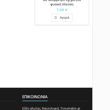
φυσική πλεύση
Τιμή
7,00 €
Αγορά

ΕΠΙΚΟΙΝΩΝΊΑ
Είδη αλιείας, Ναυτιλιακά, Tsoumakis.gr